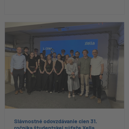
Slávnostné odovzdávanie cien 31.
ročníka študentskej súťaže Xella