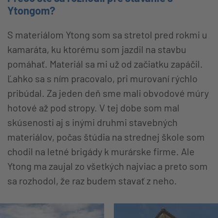
Ytongom?
S materiálom Ytong som sa stretol pred rokmi u
kamaráta, ku ktorému som jazdil na stavbu
pomáhať. Materiál sa mi už od začiatku zapáčil.
Ľahko sa s ním pracovalo, pri murovaní rýchlo
pribúdal. Za jeden deň sme mali obvodové múry
hotové až pod stropy. V tej dobe som mal
skúsenosti aj s inými druhmi stavebných
materiálov, počas štúdia na strednej škole som
chodil na letné brigády k murárske firme. Ale
Ytong ma zaujal zo všetkých najviac a preto som
sa rozhodol, že raz budem stavať z neho.