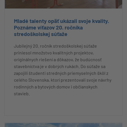
Mladé talenty opäť ukázali svoje kvality.
Poznáme víťazov 20. ročníka
stredoškolskej súťaže
Jubilejný 20. ročník stredoškolskej súťaže
priniesol množstvo kvalitných projektov,
originálnych riešení a dôkazov, že budúcnosť
stavebníctva je v dobrých rukách. Do súťaže sa
zapojili študenti stredných priemyselných škôl z
celého Slovenska, ktorí prezentovali svoje návrhy
rodinných a bytových domov i občianskych
stavieb.