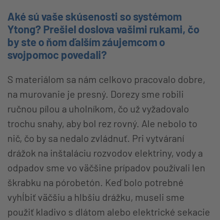
Aké sú vaše skúsenosti so systémom
Ytong? Prešiel doslova vašimi rukami, čo
by ste o ňom ďalším záujemcom o
svojpomoc povedali?
S materiálom sa nám celkovo pracovalo dobre,
na murovanie je presný. Dorezy sme robili
ručnou pílou a uholníkom, čo už vyžadovalo
trochu snahy, aby bol rez rovný. Ale nebolo to
nič, čo by sa nedalo zvládnuť. Pri vytváraní
drážok na inštaláciu rozvodov elektriny, vody a
odpadov sme vo väčšine prípadov používali len
škrabku na pórobetón. Keď bolo potrebné
vyhĺbiť väčšiu a hlbšiu drážku, museli sme
použiť kladivo s dlátom alebo elektrické sekacie