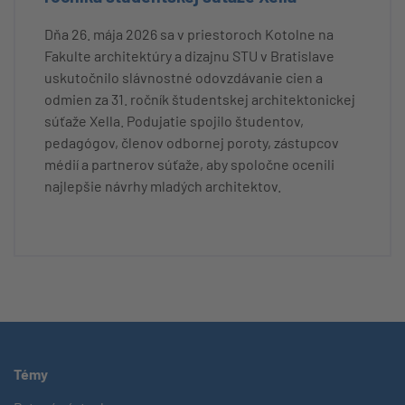
Dňa 26. mája 2026 sa v priestoroch Kotolne na
Fakulte architektúry a dizajnu STU v Bratislave
uskutočnilo slávnostné odovzdávanie cien a
odmien za 31. ročník študentskej architektonickej
súťaže Xella. Podujatie spojilo študentov,
pedagógov, členov odbornej poroty, zástupcov
médií a partnerov súťaže, aby spoločne ocenili
najlepšie návrhy mladých architektov.
Témy