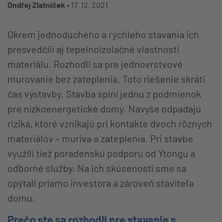
Ondřej Zlatníček •
17. 12. 2021
Okrem jednoduchého a rýchleho stavania ich
presvedčili aj tepelnoizolačné vlastnosti
materiálu. Rozhodli sa pre jednovrstvové
murovanie bez zateplenia. Toto riešenie skráti
čas výstavby. Stavba splní jednu z podmienok
pre nízkoenergetické domy. Navyše odpadajú
riziká, ktoré vznikajú pri kontakte dvoch rôznych
materiálov – muriva a zateplenia. Pri stavbe
využili tiež poradenskú podporu od Ytongu a
odborné služby. Na ich skúsenosti sme sa
opýtali priamo investora a zároveň staviteľa
domu.
Prečo ste sa rozhodli pre stavanie s