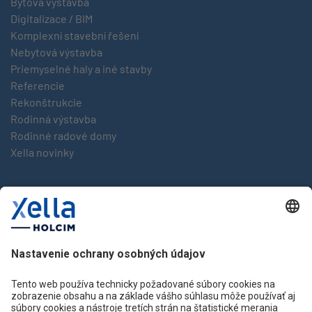
Bytová výstavba
Digitalizace / BIM
Komplexní stavební řešení
Nebytová výstavba
Priemyselné haly a iné stavby
Referencie
Rekonštrukcie
Rodinná výstavba
Rodinné radové domy
Xella novinky
Značky
multipor
Multipor new
silka
Xella
YTONG