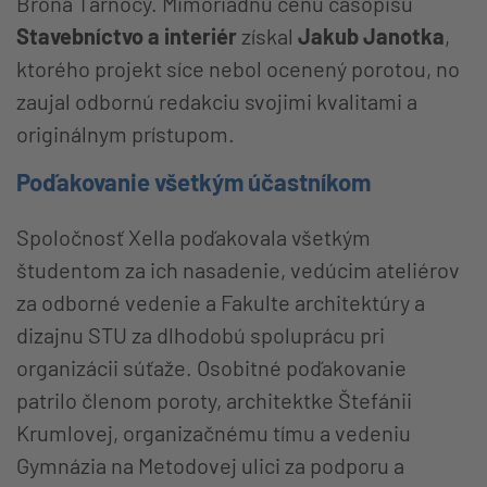
Broňa Tarnocy. Mimoriadnu cenu časopisu
Stavebníctvo a interiér
získal
Jakub Janotka
,
ktorého projekt síce nebol ocenený porotou, no
zaujal odbornú redakciu svojimi kvalitami a
originálnym prístupom.
Poďakovanie všetkým účastníkom
Spoločnosť Xella poďakovala všetkým
študentom za ich nasadenie, vedúcim ateliérov
za odborné vedenie a Fakulte architektúry a
dizajnu STU za dlhodobú spoluprácu pri
organizácii súťaže. Osobitné poďakovanie
patrilo členom poroty, architektke Štefánii
Krumlovej, organizačnému tímu a vedeniu
Gymnázia na Metodovej ulici za podporu a