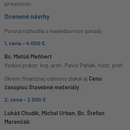
priestorov.
Ocenené návrhy
Porota rozhodla o nasledovnom poradí:
1. cena – 4 000 €
Bc. Matúš Meňhert
Vedúci práce: Ing. arch. Pavol Paňák, host. prof.
Okrem finančnej odmeny získal aj
Cenu
časopisu Stavebné materiály
.
2. cena – 2 000 €
Lukáš Chudík, Michal Urban, Bc. Štefan
Marenčák