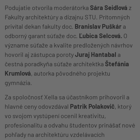
Podujatie otvorila moderátorka
Sára Seidlová
z
Fakulty architektúry a dizajnu STU. Prítomných
privítal dekan fakulty doc.
Branislav Puškár
a
odborný garant súťaže doc.
Ľubica Selcová.
O
význame súťaže a kvalite predložených návrhov
hovoril aj zástupca poroty
Juraj Hantabal
a
čestná poradkyňa súťaže architektka
Štefánia
Krumlová
, autorka pôvodného projektu
gymnázia.
Za spoločnosť Xella sa účastníkom prihovoril a
hlavné ceny odovzdával
Patrik Polakovič
, ktorý
vo svojom vystúpení ocenil kreativitu,
profesionalitu a odvahu študentov prinášať nové
pohľady na architektúru vzdelávacích