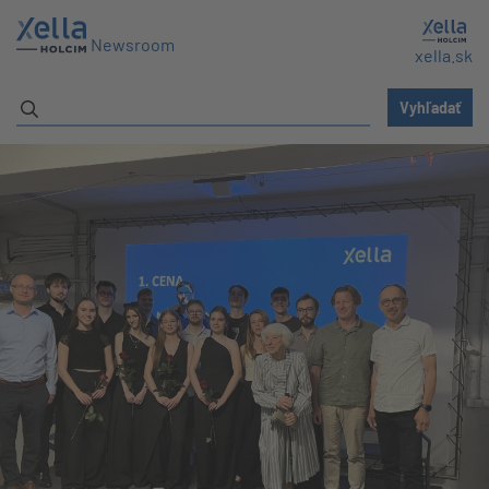
Newsroom
xella.sk