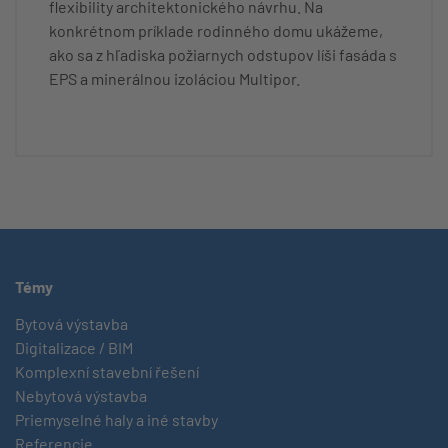
flexibility architektonického návrhu. Na
konkrétnom príklade rodinného domu ukážeme,
ako sa z hľadiska požiarnych odstupov líši fasáda s
EPS a minerálnou izoláciou Multipor.
Témy
Bytová výstavba
Digitalizace / BIM
Komplexní stavební řešení
Nebytová výstavba
Priemyselné haly a iné stavby
Referencie