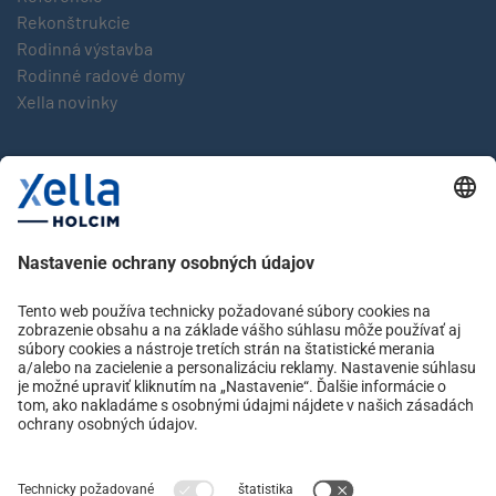
Rekonštrukcie
Rodinná výstavba
Rodinné radové domy
Xella novinky
Značky
multipor
Multipor new
silka
Xella
YTONG
Kontakt
Ochrana osobných údajov
facebook