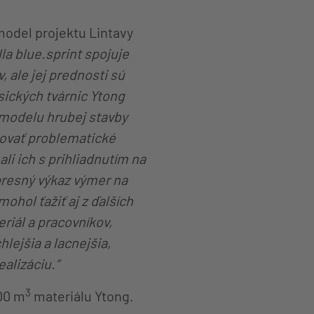
model projektu Lintavy
la blue.sprint spojuje
 ale jej prednosti sú
asických tvárnic Ytong
 modelu hrubej stavby
kovať problematické
li ich s prihliadnutím na
 presný výkaz výmer na
hol ťažiť aj z ďalších
eriál a pracovníkov,
hlejšia a lacnejšia,
alizáciu.“
3
00 m
materiálu Ytong.