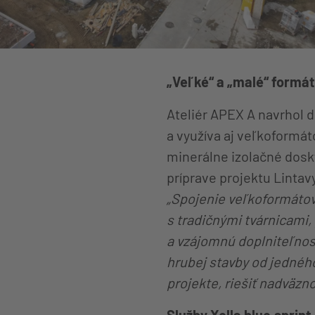
„Veľké“ a „malé“ formát
Ateliér APEX A navrhol d
a využíva aj veľkoformá
minerálne izolačné dosky
príprave projektu Lintav
„Spojenie veľkoformátov
s tradičnými tvárnicami
a vzájomnú doplniteľnos
hrubej stavby od jedného
projekte, riešiť nadväzn