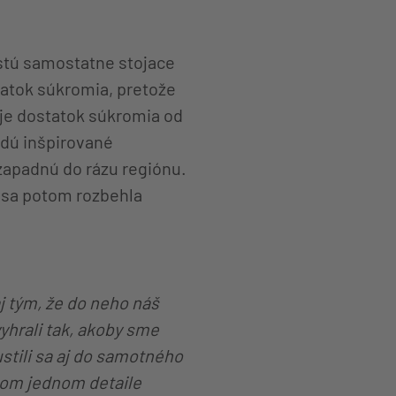
stú samostatne stojace
tatok súkromia, pretože
uje dostatok súkromia od
dú inšpirované
zapadnú do rázu regiónu.
 sa potom rozbehla
aj tým, že do neho náš
vyhrali tak, akoby sme
ustili sa aj do samotného
ždom jednom detaile