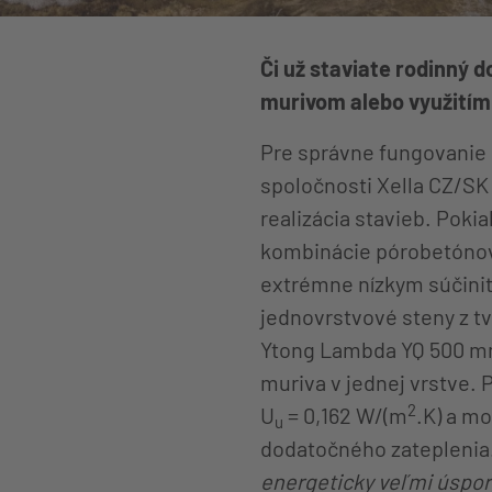
Či už staviate rodinný 
murivom alebo využitím
Pre správne fungovanie 
spoločnosti Xella CZ/SK 
realizácia stavieb. Poki
kombinácie pórobetónový
extrémne nízkym súčinit
jednovrstvové steny z t
Ytong Lambda YQ 500 mm
muriva v jednej vrstve.
2
U
= 0,162 W/(m
.K) a m
u
dodatočného zateplenia
energeticky veľmi úsporn