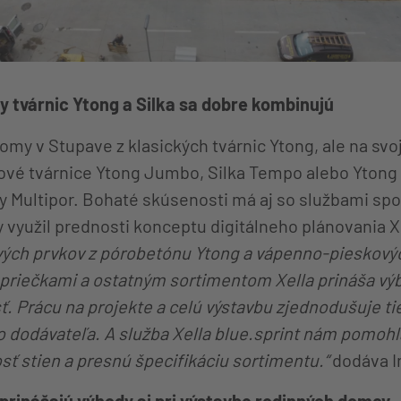
y tvárnic Ytong a Silka sa dobre kombinujú
omy v Stupave z klasických tvárnic Ytong, ale na svoj
tové tvárnice Ytong Jumbo, Silka Tempo alebo Ytong 
 Multipor. Bohaté skúsenosti má aj so službami spolo
y využil prednosti konceptu digitálneho plánovania Xe
ých prvkov z pórobetónu Ytong a vápenno-pieskových
, priečkami a ostatným sortimentom Xella prináša v
ť. Prácu na projekte a celú výstavbu zjednodušuje t
 dodávateľa. A služba Xella blue.sprint nám pomohla
osť stien a presnú špecifikáciu sortimentu.“
dodáva I