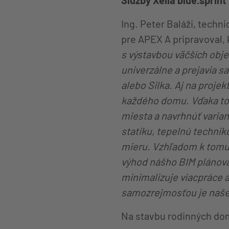
Služby Xella blue.sprin
Ing. Peter Baláži, techn
pre APEX A pripravoval,
s výstavbou väčších obje
univerzálne a prejavia s
alebo Silka. Aj na proje
každého domu. Vďaka tom
miesta a navrhnúť varian
statiku, tepelnú technik
mieru. Vzhľadom k tomu, 
výhod nášho BIM plánov
minimalizuje viacpráce a 
samozrejmosťou je naše p
Na stavbu rodinných dom