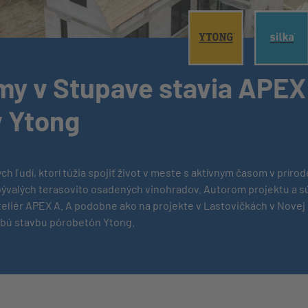
®
®
y v Stupave stavia APEX
v Ytong
ch ľudí, ktorí túžia spojiť život v meste s aktívnym časom v prír
bývalých terasovito osadených vinohradov. Autorom projektu a s
teliér APEX A. A podobne ako na projekte v Lastovičkách v Novej 
hrubú stavbu pórobetón Ytong.