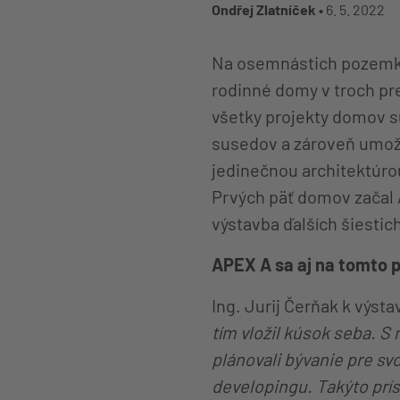
Ondřej Zlatníček •
6. 5. 2022
Na osemnástich pozemk
rodinné domy v troch pr
všetky projekty domov s
susedov a zároveň umožň
jedinečnou architektúro
Prvých päť domov začal 
výstavba ďalších šiesti
APEX A sa aj na tomto 
Ing. Jurij Čerňak k výst
tím vložil kúsok seba. S
plánovali bývanie pre svo
developingu. Takýto prí