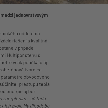
r medzi jednovrstvovým
chnického oddelenia
ácia riešení a kvalitná
dostane v prípade
mi Multipor stenu s
metre však ponúkajú aj
órobetónová tvárnica
e parametre obvodového
súčiniteľ prestupu tepla
ou energie aj bez
so zateplením – sú teda
 nich zvolí. My dlhodobo