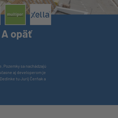
®
 A opäť
ode. Pozemky sa nachádzajú
účasne aj developerom je
Dedinke tu Jurij Čerňak a