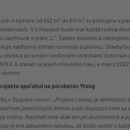
2
2
och o výmere od 452 m
do 611 m
tu postupne vyra
evedeniach. V Lintavách bude mať každá rodina dos
ú navrhnuté v tvare „L“. Takáto dispozícia zabezpeč
uje nádherný výhľad na mesto a planinu. Stavby bu
u okolia a so svojimi sedlovými strechami dokonale 
APEX A stavať na jeseň minulého roku, v marci 2022
ch domov.
projekte spoľahol na pórobetón Ytong
avby v Stupave hovorí:
„Projekt Lintavy je výnimočný 
 návrhom jednotlivých domov a ich dispozícií sme sa 
je rodiny. Neostali sme však len pri architektúre a p
stup je pre zákazníkov zárukou, že budú vedieť o ka