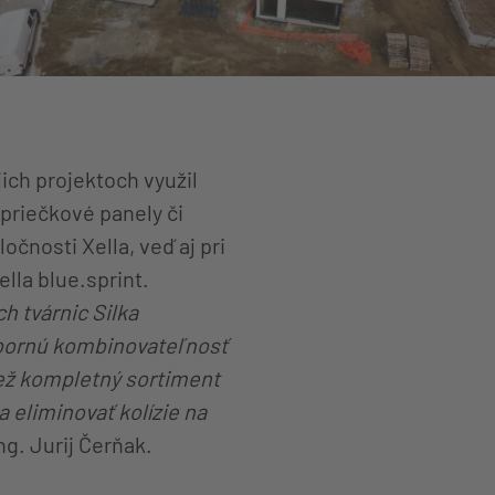
ich projektoch využil
priečkové panely či
čnosti Xella, veď aj pri
lla blue.sprint.
 tvárnic Silka
ýbornú kombinovateľnosť
iež kompletný sortiment
 eliminovať kolízie na
ng. Jurij Čerňak.