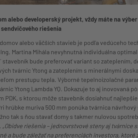
dom alebo developerský projekt, vždy máte na výbe
 sendvičového riešenia
domov alebo väčších stavieb je podľa vedúceho te
Ing. Martina Mihála nevyhnutná individuálna optimaliz
aľ stavebník bude preferovať variant so zateplením, 
ch tvárnic Ytong a zateplením s minerálnymi doska
eľom prestupu tepla. Výborné tepelnoizolačné para
várnic Ytong Lambda YQ. Dokazuje to aj inovovaná p
 PDK, s ktorou môže stavebník dosiahnuť najlepši
 Pri hrúbke muriva 500 mm ponúka tvárnica návrhový 
ožno tak s ňou stavať domy s takmer nulovou spotreb
.
„Obidve riešenia – jednovrstvové steny aj tvárnice 
é a bude záležať na preferenciách investora, ktoré z