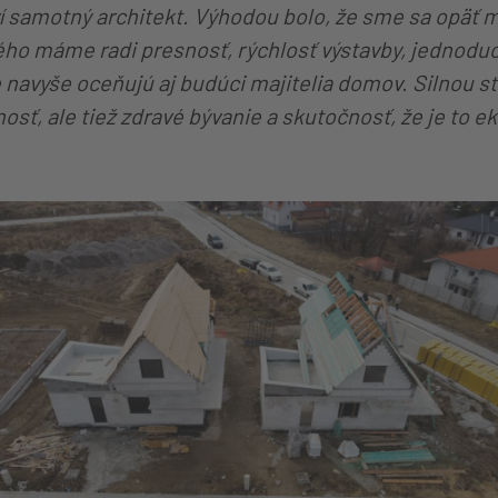
í samotný architekt. Výhodou bolo, že sme sa opäť 
ého máme radi presnosť, rýchlosť výstavby, jednodu
e navyše oceňujú aj budúci majitelia domov. Silnou s
osť, ale tiež zdravé bývanie a skutočnosť, že je to e