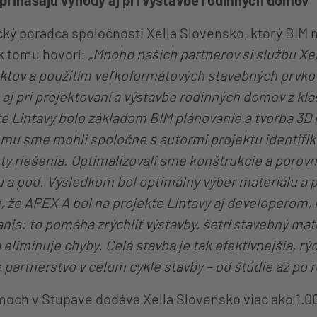
t prinášajú výhody aj pri výstavbe rodinných domov
ický poradca spoločnosti Xella Slovensko, ktorý BIM 
 k tomu hovorí:
„Mnoho našich partnerov si službu Xel
ktov a použitím veľkoformátových stavebných prvkov,
a aj pri projektovaní a výstavbe rodinných domov z kl
kte Lintavy bolo základom BIM plánovanie a tvorba 3D
u sme mohli spoločne s autormi projektu identifi
ty riešenia. Optimalizovali sme konštrukcie a porovna
u ​​a pod. Výsledkom bol optimálny výber materiálu a
že APEX A bol na projekte Lintavy aj developerom, mo
ania: to pomáha
zrýchliť výstavby, šetrí stavebný mat
eliminuje chyby. Celá stavba je tak efektívnejšia, rýc
artnerstvo v celom cykle stavby – od štúdie až po re
och v Stupave dodáva Xella Slovensko viac ako 1.0