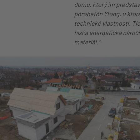
domu, ktorý im predstav
pórobetón Ytong, u ktor
technické vlastnosti. Ti
nízka energetická náročn
materiál.“