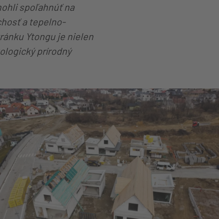
mohli spoľahnúť na
chosť a tepelno-
tránku Ytongu je nielen
kologický prírodný