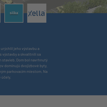
®
®
urýchlil jeho výstavbu a
výstavby a skvalitnili sa
h stavieb. Dom bol navrhnutý
ov dominujú dvojizbové byty.
stným parkovacím miestom. Na
 účely.