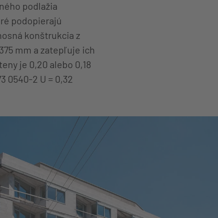
ného podlažia
oré podopierajú
nosná konštrukcia z
375 mm a zatepľuje ich
eny je 0,20 alebo 0,18
3 0540-2 U = 0,32