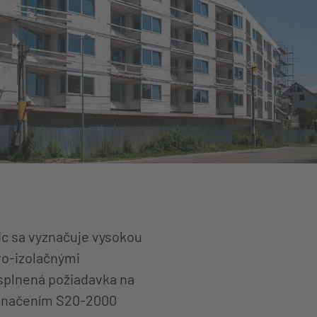
ic sa vyznačuje vysokou
vo-izolačnými
a splnená požiadavka na
 označením S20-2000