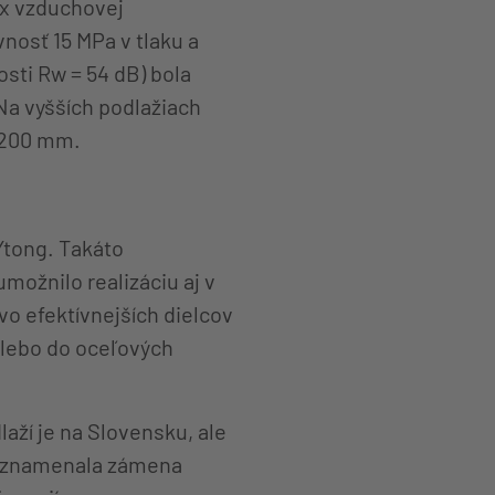
ex vzduchovej
nosť 15 MPa v tlaku a
sti Rw = 54 dB) bola
Na vyšších podlažiach
 200 mm.
Ytong. Takáto
možnilo realizáciu aj v
o efektívnejších dielcov
alebo do oceľových
aží je na Slovensku, ale
ra znamenala zámena