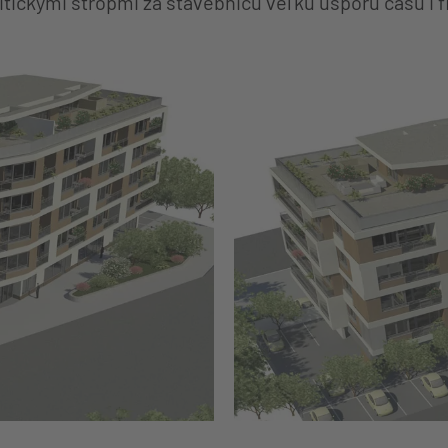
itickými stropmi za stavebnicu veľkú úsporu času i fi