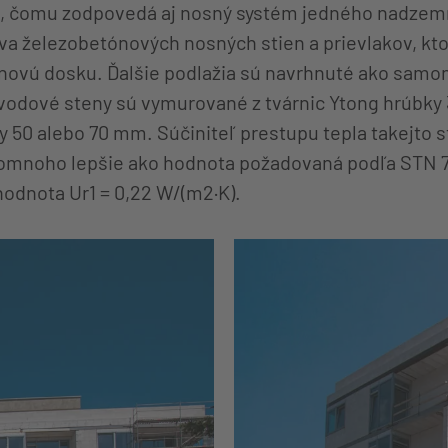
ie, čomu zodpovedá aj nosný systém jedného nadzem
va železobetónových nosných stien a prievlakov, kt
novú dosku. Ďalšie podlažia sú navrhnuté ako samo
bvodové steny sú vymurované z tvárnic Ytong hrúbky 
y 50 alebo 70 mm. Súčiniteľ prestupu tepla takejto st
 omnoho lepšie ako hodnota požadovaná podľa STN 7
odnota Ur1 = 0,22 W/(m2·K).