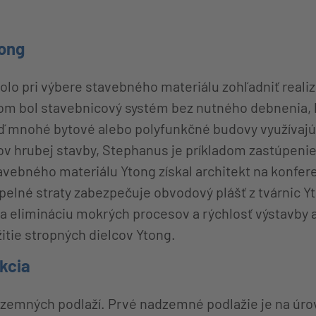
ong
olo pri výbere stavebného materiálu zohľadniť reali
om bol stavebnicový systém bez nutného debnenia, kt
keď mnohé bytové alebo polyfunkčné budovy využívajú
ov hrubej stavby, Stephanus je príkladom zastúpenie
tavebného materiálu Ytong získal architekt na konfere
pelné straty zabezpečuje obvodový plášť z tvárnic Y
 a elimináciu mokrých procesov a rýchlosť výstavby 
tie stropných dielcov Ytong.
kcia
emných podlaží. Prvé nadzemné podlažie je na úrovn