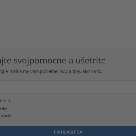
ajte svojpomocne a ušetrite
voj e-mail a my vám pošleme rady a tipy, ako na to.
em o:
avby
rukcie
PRIHLÁSIŤ SA