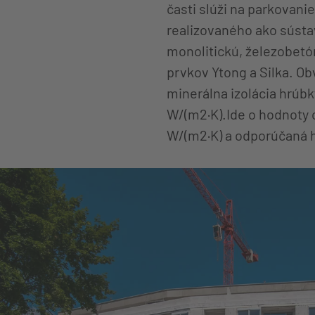
časti slúži na parkovan
realizovaného ako sústa
monolitickú, železobetó
prvkov Ytong a Silka. O
minerálna izolácia hrúbk
W/(m2·K).Ide o hodnoty
W/(m2·K) a odporúčaná h