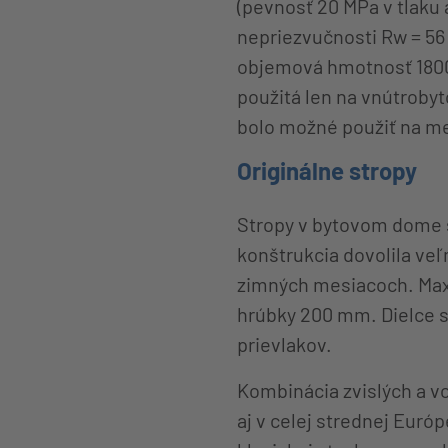
(pevnosť 20 MPa v tlaku
nepriezvučnosti Rw = 56
objemová hmotnosť 1800 
použitá len na vnútrobyt
bolo možné použiť na me
Originálne stropy
Stropy v bytovom dome s
konštrukcia dovolila ve
zimných mesiacoch. Maxi
hrúbky 200 mm. Dielce s
prievlakov.
Kombinácia zvislých a vo
aj v celej strednej Eur