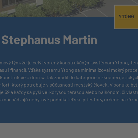
®
 Stephanus Martin
mavý tým, že je celý tvorený konštrukčným systémom Ytong. Ten 
asu i financií. Vďaka systému Ytong sa minimalizoval mokrý proces 
onštrukcie a dom sa tak zaradil do kategórie nízkoenergetickýc
mfort, ktorý potrebuje v súčasnosti mestský človek. V ponuke byt
je 59 a každý sa pýši veľkorysou terasou alebo balkónom, či vla
 nachádzajú nebytové podnikateľské priestory, určené na rôzne