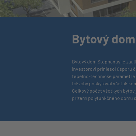
Bytový dom
Bytový dom Stephanus je zaují
investorovi priniesol úsporu č
tepelno-technické parametre k
tak, aby poskytoval všetok ko
Celkový počet všetkých bytov 
prízemí polyfunkčného domu sa