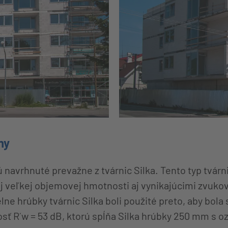
ny
navrhnuté prevažne z tvárnic Silka. Tento typ tvárn
j veľkej objemovej hmotnosti aj vynikajúcimi zvuko
lne hrúbky tvárnic Silka boli použité preto, aby bol
ť R´w = 53 dB, ktorú spĺňa Silka hrúbky 250 mm s