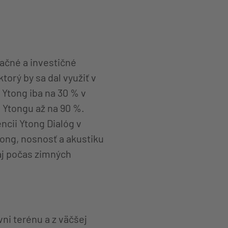
začné a investičné
orý by sa dal využiť v
 Ytong iba na 30 % v
 Ytongu až na 90 %.
ncii Ytong Dialóg v
tong, nosnosť a akustiku
aj počas zimných
i terénu a z väčšej