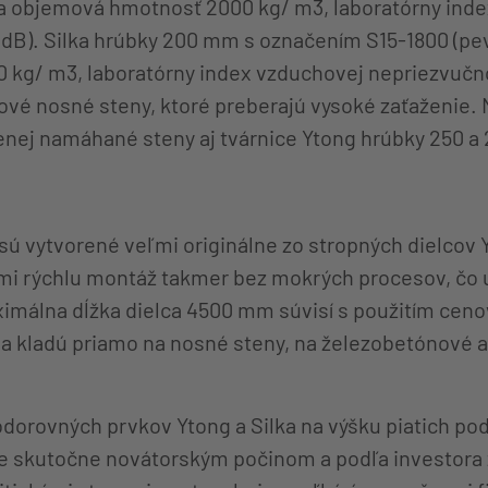
 a objemová hmotnosť 2000 kg/ m3, laboratórny ind
 dB). Silka hrúbky 200 mm s označením S15-1800 (pev
kg/ m3, laboratórny index vzduchovej nepriezvučno
ové nosné steny, ktoré preberajú vysoké zaťaženie. 
nej namáhané steny aj tvárnice Ytong hrúbky 250 a
ú vytvorené veľmi originálne zo stropných dielcov 
ľmi rýchlu montáž takmer bez mokrých procesov, čo u
málna dĺžka dielca 4500 mm súvisí s použitím cenov
a kladú priamo na nosné steny, na železobetónové 
dorovných prvkov Ytong a Silka na výšku piatich podl
ópe skutočne novátorským počinom a podľa investo