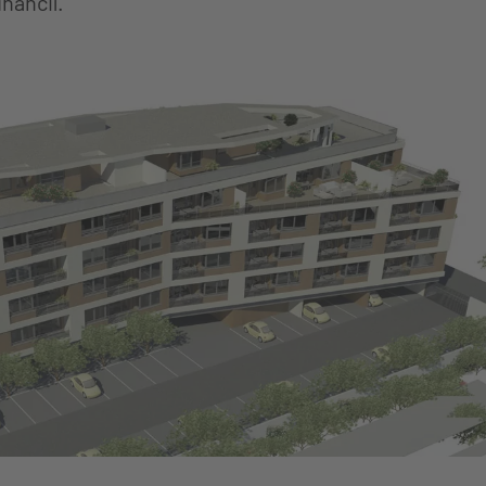
nancií.