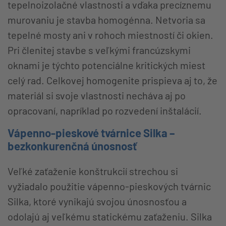
tepelnoizolačné vlastnosti a vďaka precíznemu
murovaniu je stavba homogénna. Netvoria sa
tepelné mosty ani v rohoch miestností či okien.
Pri členitej stavbe s veľkými francúzskymi
oknami je týchto potenciálne kritických miest
celý rad. Celkovej homogenite prispieva aj to, že
materiál si svoje vlastnosti necháva aj po
opracovaní, napríklad po rozvedení inštalácií.
Vápenno-pieskové tvárnice Silka –
bezkonkurenčná únosnosť
Veľké zaťaženie konštrukcií strechou si
vyžiadalo použitie vápenno-pieskových tvárnic
Silka, ktoré vynikajú svojou únosnosťou a
odolajú aj veľkému statickému zaťaženiu. Silka