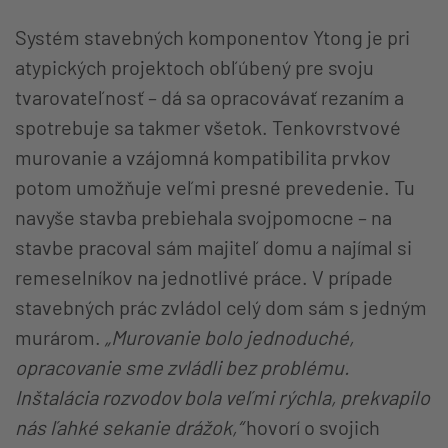
Systém stavebných komponentov Ytong je pri
atypických projektoch obľúbený pre svoju
tvarovateľnosť – dá sa opracovávať rezaním a
spotrebuje sa takmer všetok. Tenkovrstvové
murovanie a vzájomná kompatibilita prvkov
potom umožňuje veľmi presné prevedenie. Tu
navyše stavba prebiehala svojpomocne – na
stavbe pracoval sám majiteľ domu a najímal si
remeselníkov na jednotlivé práce. V prípade
stavebných prác zvládol celý dom sám s jedným
murárom.
„Murovanie bolo jednoduché,
opracovanie sme zvládli bez problému.
Inštalácia rozvodov bola veľmi rýchla, prekvapilo
nás ľahké sekanie drážok,“
hovorí o svojich