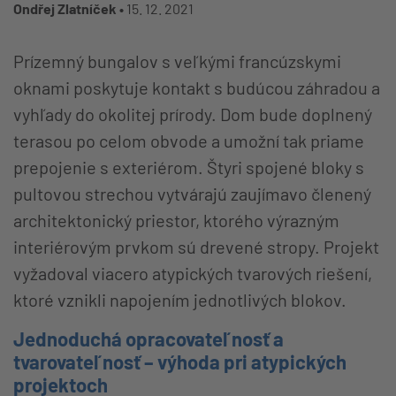
Ondřej Zlatníček •
15. 12. 2021
Prízemný bungalov s veľkými francúzskymi
oknami poskytuje kontakt s budúcou záhradou a
vyhľady do okolitej prírody. Dom bude doplnený
terasou po celom obvode a umožní tak priame
prepojenie s exteriérom. Štyri spojené bloky s
pultovou strechou vytvárajú zaujímavo členený
architektonický priestor, ktorého výrazným
interiérovým prvkom sú drevené stropy. Projekt
vyžadoval viacero atypických tvarových riešení,
ktoré vznikli napojením jednotlivých blokov.
Jednoduchá opracovateľnosť a
tvarovateľnosť – výhoda pri atypických
projektoch