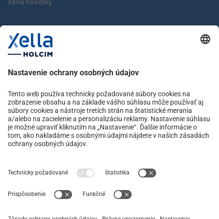
Xella novinky
Značky
multipor
Multipor new
silka
Xella
YTONG
Kontakt
Ochrana osobných údajov
facebook
instagram
linkedin