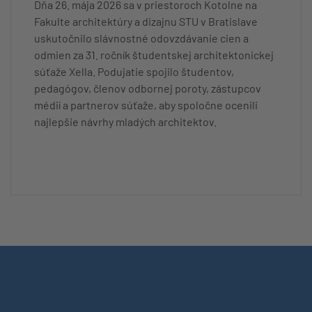
Dňa 26. mája 2026 sa v priestoroch Kotolne na
Fakulte architektúry a dizajnu STU v Bratislave
uskutočnilo slávnostné odovzdávanie cien a
odmien za 31. ročník študentskej architektonickej
súťaže Xella. Podujatie spojilo študentov,
pedagógov, členov odbornej poroty, zástupcov
médií a partnerov súťaže, aby spoločne ocenili
najlepšie návrhy mladých architektov.