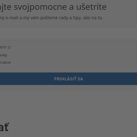
ajte svojpomocne a ušetrite
voj e-mail a my vám pošleme rady a tipy, ako na to.
em o:
avby
rukcie
PRIHLÁSIŤ SA
ať