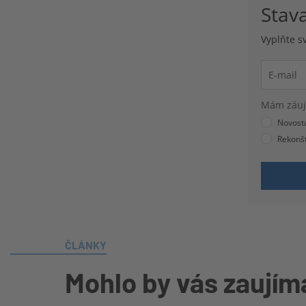
Stav
Vyplňte s
Mám záuj
Novost
Rekonšt
ČLÁNKY
Mohlo by vás zaujím