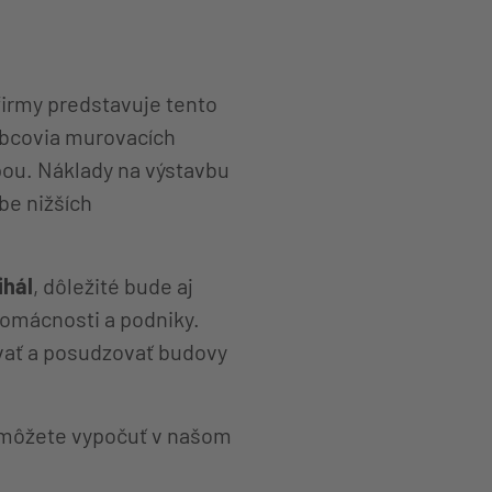
firmy predstavuje tento
ýrobcovia murovacích
opou. Náklady na výstavbu
be nižších
ihál
, dôležité bude aj
domácnosti a podniky.
ovať a posudzovať budovy
si môžete vypočuť v našom