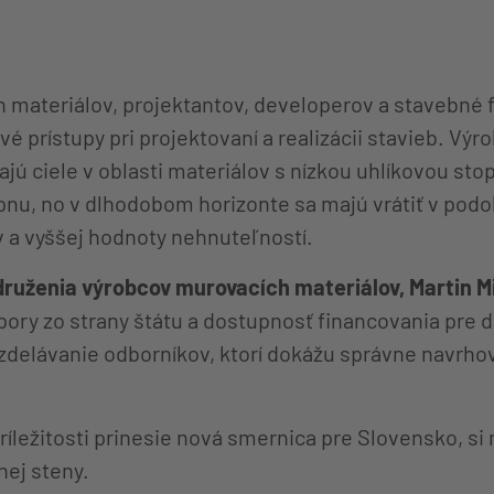
 materiálov, projektantov, developerov a stavebné 
ové prístupy pri projektovaní a realizácii stavieb. V
ajú ciele v oblasti materiálov s nízkou uhlíkovou st
pnu, no v dlhodobom horizonte sa majú vrátiť v podo
a vyššej hodnoty nehnuteľností.
ruženia výrobcov murovacích materiálov, Martin M
ory zo strany štátu a dostupnosť financovania pre 
vzdelávanie odborníkov, ktorí dokážu správne navrh
príležitosti prinesie nová smernica pre Slovensko, 
ej steny.